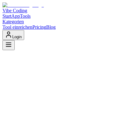
Vibe Coding
Start
App
Tools
Kategorien
Tool einreichen
Pricing
Blog
Login
Vibe Coding Tools
Beste KI-Coding-Assistenten und Entwicklungstools